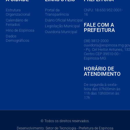
Estrutura
Portal da
CNPJ: 18.650.952.0001-
Organizacional
Transparência
16
Calendário de
Diário Oficial Municipal
FALE COM A
Feriados
Legislação Municipal
PREFEITURA
Hino de Espinosa
Ouvidoria Municipal
Dados
Demográficos
(38) 3812-2000
ouvidoria@espinosa.mg.gov
- Pç. Cel Heitor Antunes, 132
Centro CEP 39510-00 -
Espinosa-MG
HORÁRIO DE
ATENDIMENTO
De segunda à sexta-
feira das 07h00min às
11h das 13h00min às
17h
© Todos os direitos reservados.
Desenvolvimento: Setor de Tecnologia - Prefeitura de Espinosa