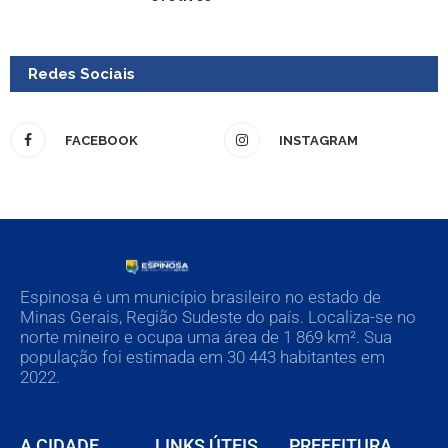
Redes Sociais
FACEBOOK
INSTAGRAM
Espinosa é um município brasileiro no estado de
Minas Gerais, Região Sudeste do país. Localiza-se no
norte mineiro e ocupa uma área de 1 869 km². Sua
população foi estimada em 30 443 habitantes em
2022.
A CIDADE
LINKS ÚTEIS
PREFEITURA