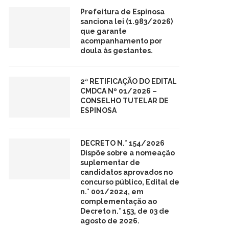
Prefeitura de Espinosa
sanciona lei (1.983/2026)
que garante
acompanhamento por
doula às gestantes.
2ª RETIFICAÇÃO DO EDITAL
CMDCA Nº 01/2026 –
CONSELHO TUTELAR DE
ESPINOSA
DECRETO N.° 154/2026
Dispõe sobre a nomeação
suplementar de
candidatos aprovados no
concurso público, Edital de
n.° 001/2024, em
complementação ao
Decreto n.° 153, de 03 de
agosto de 2026.