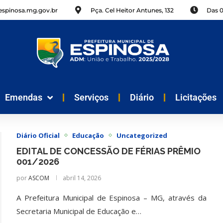
spinosa.mg.gov.br
Pça. Cel Heitor Antunes, 132
Das 
Emendas
Serviços
Diário
Licitações
Diário Oficial
Educação
Uncategorized
EDITAL DE CONCESSÃO DE FÉRIAS PRÊMIO
001/2026
por
ASCOM
abril 14, 2026
A Prefeitura Municipal de Espinosa – MG, através da
Secretaria Municipal de Educação e…