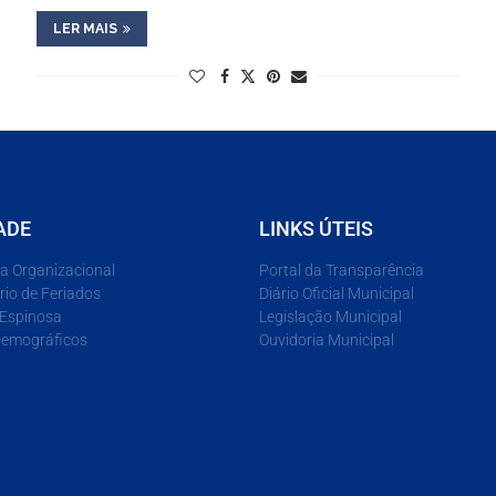
LER MAIS
ADE
LINKS ÚTEIS
ra Organizacional
Portal da Transparência
rio de Feriados
Diário Oficial Municipal
 Espinosa
Legislação Municipal
emográficos
Ouvidoria Municipal