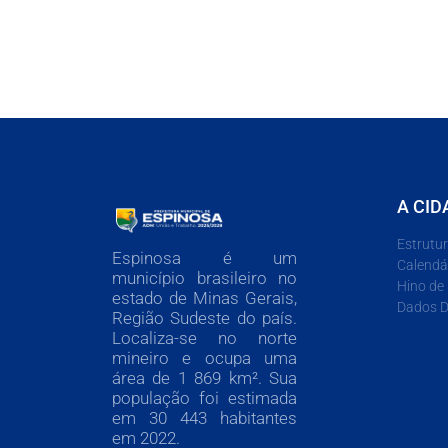
A CID
Estrutu
Espinosa é um
Calendá
município brasileiro no
Hino de
estado de Minas Gerais,
Dados D
Região Sudeste do país.
Localiza-se no norte
mineiro e ocupa uma
área de 1 869 km². Sua
população foi estimada
em 30 443 habitantes
em 2022.