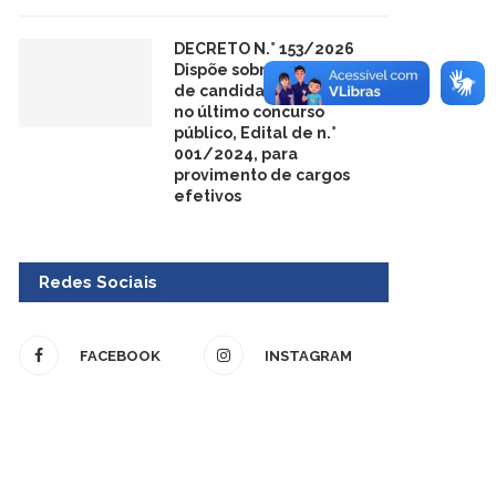
DECRETO N.° 153/2026
Dispõe sobre a nomeação
de candidatos aprovados
no último concurso
público, Edital de n.°
001/2024, para
provimento de cargos
efetivos
Redes Sociais
FACEBOOK
INSTAGRAM