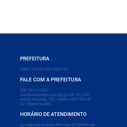
PREFEITURA
CNPJ: 18.650.952.0001-16
FALE COM A PREFEITURA
(38) 3812-2000
ouvidoria@espinosa.mg.gov.br - Pç. Cel
Heitor Antunes, 132 - Centro CEP 39510-
00 - Espinosa-MG
HORÁRIO DE ATENDIMENTO
De segunda à sexta-feira das 07h00min às