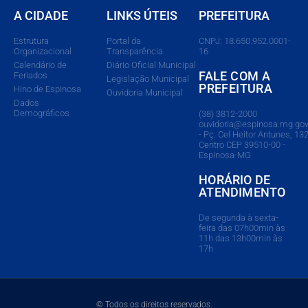
A CIDADE
LINKS ÚTEIS
PREFEITURA
Estrutura
Portal da
CNPJ: 18.650.952.0001-
Organizacional
Transparência
16
Calendário de
Diário Oficial Municipal
FALE COM A
Feriados
Legislação Municipal
PREFEITURA
Hino de Espinosa
Ouvidoria Municipal
Dados
Demográficos
(38) 3812-2000
ouvidoria@espinosa.mg.gov
- Pç. Cel Heitor Antunes, 132
Centro CEP 39510-00 -
Espinosa-MG
HORÁRIO DE
ATENDIMENTO
De segunda à sexta-
feira das 07h00min às
11h das 13h00min às
17h
© Todos os direitos reservados.