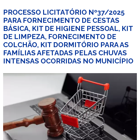
PROCESSO LICITATÓRIO Nº37/2025
PARA FORNECIMENTO DE CESTAS
BÁSICA, KIT DE HIGIENE PESSOAL, KIT
DE LIMPEZA, FORNECIMENTO DE
COLCHÃO, KIT DORMITÓRIO PARA AS
FAMÍLIAS AFETADAS PELAS CHUVAS
INTENSAS OCORRIDAS NO MUNICÍPIO