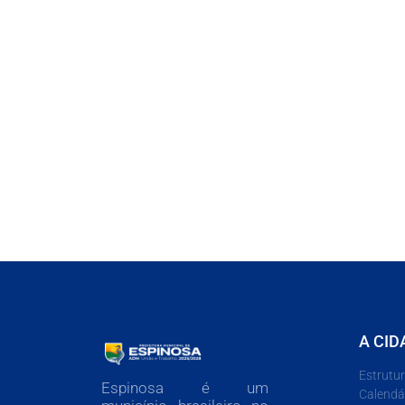
A CID
Estrutu
Espinosa é um
Calendá