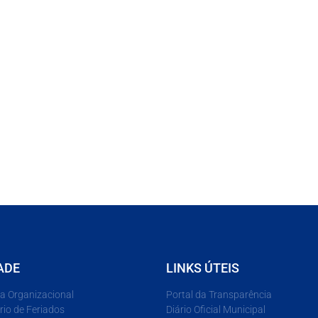
ADE
LINKS ÚTEIS
ra Organizacional
Portal da Transparência
rio de Feriados
Diário Oficial Municipal