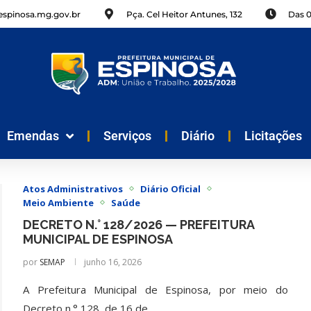
spinosa.mg.gov.br
Pça. Cel Heitor Antunes, 132
Das 
Emendas
Serviços
Diário
Licitações
Atos Administrativos
Diário Oficial
Meio Ambiente
Saúde
DECRETO N.° 128/2026 — PREFEITURA
MUNICIPAL DE ESPINOSA
por
SEMAP
junho 16, 2026
A Prefeitura Municipal de Espinosa, por meio do
Decreto n.° 128, de 16 de…