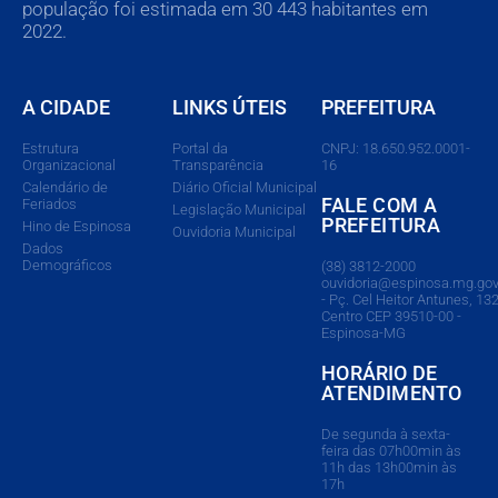
população foi estimada em 30 443 habitantes em
2022.
A CIDADE
LINKS ÚTEIS
PREFEITURA
Estrutura
Portal da
CNPJ: 18.650.952.0001-
Organizacional
Transparência
16
Calendário de
Diário Oficial Municipal
FALE COM A
Feriados
Legislação Municipal
PREFEITURA
Hino de Espinosa
Ouvidoria Municipal
Dados
Demográficos
(38) 3812-2000
ouvidoria@espinosa.mg.gov
- Pç. Cel Heitor Antunes, 132
Centro CEP 39510-00 -
Espinosa-MG
HORÁRIO DE
ATENDIMENTO
De segunda à sexta-
feira das 07h00min às
11h das 13h00min às
17h