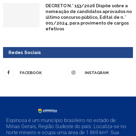
DECRETO N.° 153/2026 Dispõe sobre a
nomeação de candidatos aprovados no
último concurso público, Edital de n.°
001/2024, para provimento de cargos
efetivos
Redes Sociais
FACEBOOK
INSTAGRAM
Espinosa é um município brasileiro no estado de
Minas Gerais, Região Sudeste do país. Localiza-se no
norte mineiro e ocupa uma área de 1 869 km². Sua