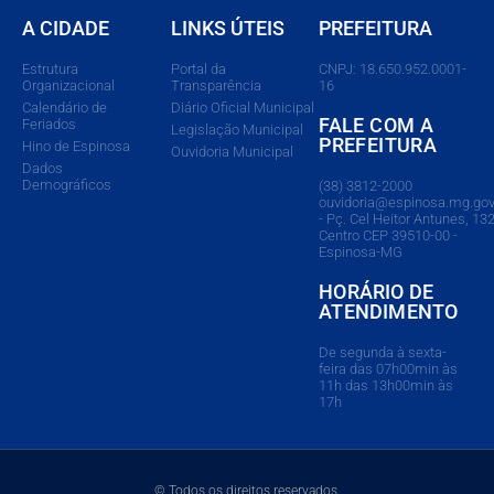
A CIDADE
LINKS ÚTEIS
PREFEITURA
Estrutura
Portal da
CNPJ: 18.650.952.0001-
Organizacional
Transparência
16
Calendário de
Diário Oficial Municipal
FALE COM A
Feriados
Legislação Municipal
PREFEITURA
Hino de Espinosa
Ouvidoria Municipal
Dados
Demográficos
(38) 3812-2000
ouvidoria@espinosa.mg.gov
- Pç. Cel Heitor Antunes, 132
Centro CEP 39510-00 -
Espinosa-MG
HORÁRIO DE
ATENDIMENTO
De segunda à sexta-
feira das 07h00min às
11h das 13h00min às
17h
© Todos os direitos reservados.