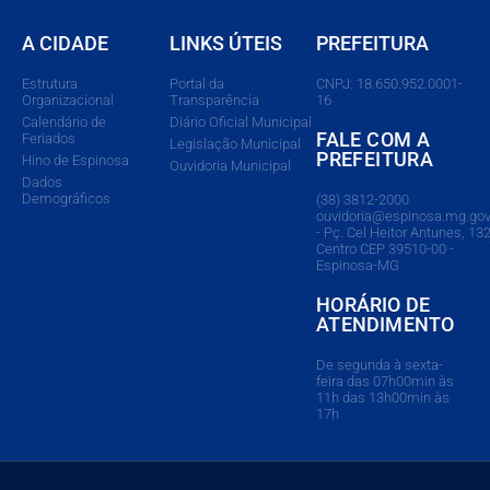
A CIDADE
LINKS ÚTEIS
PREFEITURA
Estrutura
Portal da
CNPJ: 18.650.952.0001-
Organizacional
Transparência
16
Calendário de
Diário Oficial Municipal
FALE COM A
Feriados
Legislação Municipal
PREFEITURA
Hino de Espinosa
Ouvidoria Municipal
Dados
Demográficos
(38) 3812-2000
ouvidoria@espinosa.mg.gov
- Pç. Cel Heitor Antunes, 132
Centro CEP 39510-00 -
Espinosa-MG
HORÁRIO DE
ATENDIMENTO
De segunda à sexta-
feira das 07h00min às
11h das 13h00min às
17h