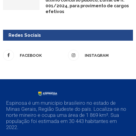
último concurso público, Edital de n.°
001/2024, para provimento de cargos
efetivos
Redes Sociais
FACEBOOK
INSTAGRAM
Espinosa é um município brasileiro no estado de
Minas Gerais, Região Sudeste do país. Localiza-se no
norte mineiro e ocupa uma área de 1 869 km². Sua
população foi estimada em 30 443 habitantes em
2022.