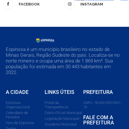
FACEBOOK
INSTAGRAM
Espinosa é um município brasileiro no estado de
Minas Gerais, Região Sudeste do país. Localiza-se no
norte mineiro e ocupa uma área de 1 869 km². Sua
população foi estimada em 30 443 habitantes em
2022.
A CIDADE
LINKS ÚTEIS
PREFEITURA
Estrutura
Portal da
CNPJ: 18.650.952.0001-
Organizacional
Transparência
16
Calendário de
Diário Oficial Municipal
FALE COM A
Feriados
Legislação Municipal
PREFEITURA
Hino de Espinosa
Ouvidoria Municipal
Dados