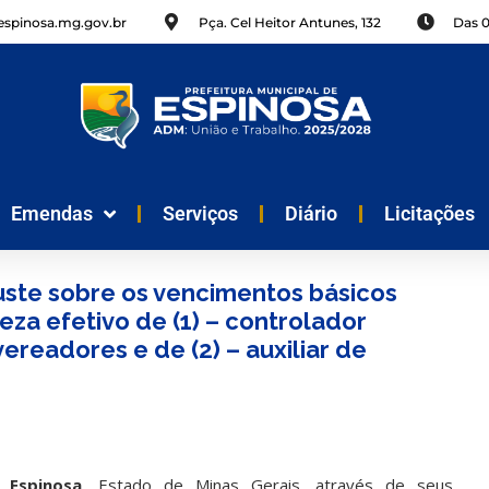
spinosa.mg.gov.br
Pça. Cel Heitor Antunes, 132
Das 
Emendas
Serviços
Diário
Licitações
uste sobre os vencimentos básicos
eza efetivo de (1) – controlador
ereadores e de (2) – auxiliar de
 Espinosa
, Estado de Minas Gerais, através de seus