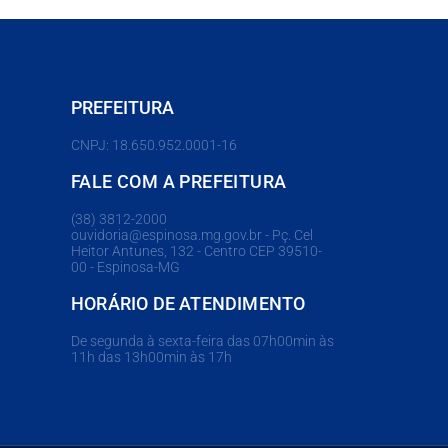
PREFEITURA
CNPJ: 18.650.952.0001-16
FALE COM A PREFEITURA
(38) 3812-2000
ouvidoria@espinosa.mg.gov.br - Pç. Cel
Heitor Antunes, 132 - Centro CEP 39510-
00 - Espinosa-MG
HORÁRIO DE ATENDIMENTO
De segunda à sexta-feira das 07h00min às
11h das 13h00min às 17h