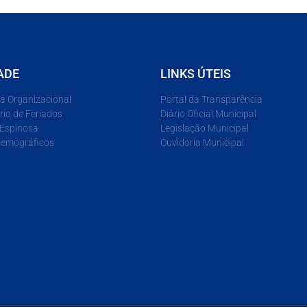
ADE
LINKS ÚTEIS
ra Organizacional
Portal da Transparência
rio de Feriados
Diário Oficial Municipal
 Espinosa
Legislação Municipal
emográficos
Ouvidoria Municipal