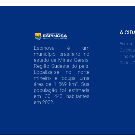
A CID
Estrutu
Espinosa é um
Calendá
município brasileiro no
Hino de
estado de Minas Gerais,
Dados D
Região Sudeste do país.
Localiza-se no norte
mineiro e ocupa uma
área de 1 869 km². Sua
população foi estimada
em 30 443 habitantes
em 2022.