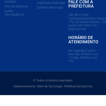
FALE COM A
Feriados
Legislação Municipal
PREFEITURA
Hino de Espinosa
Ouvidoria Municipal
Dados
Demográficos
(38) 3812-2000
ouvidoria@espinosa.mg.gov
- Pç. Cel Heitor Antunes, 132
Centro CEP 39510-00 -
Espinosa-MG
HORÁRIO DE
ATENDIMENTO
De segunda à sexta-
feira das 07h00min às
11h das 13h00min às
17h
© Todos os direitos reservados.
Desenvolvimento: Setor de Tecnologia - Prefeitura de Espinosa