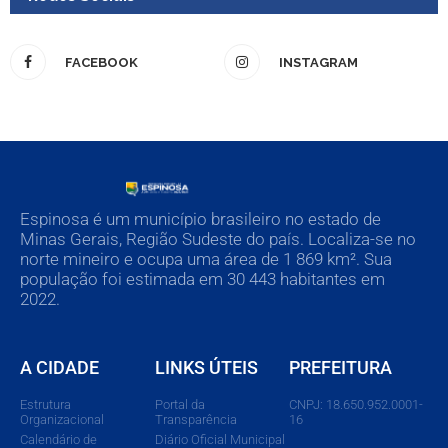
FACEBOOK
INSTAGRAM
Espinosa é um município brasileiro no estado de
Minas Gerais, Região Sudeste do país. Localiza-se no
norte mineiro e ocupa uma área de 1 869 km². Sua
população foi estimada em 30 443 habitantes em
2022.
A CIDADE
LINKS ÚTEIS
PREFEITURA
Estrutura
Portal da
CNPJ: 18.650.952.0001-
Organizacional
Transparência
16
Calendário de
Diário Oficial Municipal