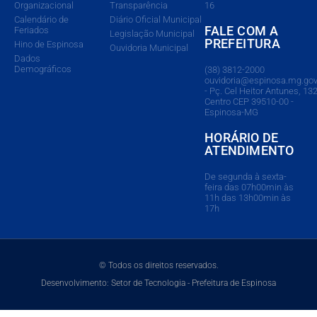
Organizacional
Transparência
16
Calendário de
Diário Oficial Municipal
FALE COM A
Feriados
Legislação Municipal
PREFEITURA
Hino de Espinosa
Ouvidoria Municipal
Dados
Demográficos
(38) 3812-2000
ouvidoria@espinosa.mg.gov
- Pç. Cel Heitor Antunes, 132
Centro CEP 39510-00 -
Espinosa-MG
HORÁRIO DE
ATENDIMENTO
De segunda à sexta-
feira das 07h00min às
11h das 13h00min às
17h
© Todos os direitos reservados.
Desenvolvimento: Setor de Tecnologia - Prefeitura de Espinosa