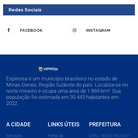
Redes Sociais
FACEBOOK
INSTAGRAM
Espinosa é um município brasileiro no estado de
Minas Gerais, Região Sudeste do país. Localiza-se no
norte mineiro e ocupa uma área de 1 869 km². Sua
população foi estimada em 30 443 habitantes em
2022.
A CIDADE
LINKS ÚTEIS
PREFEITURA
Estrutura
Portal da
CNPJ: 18.650.952.0001-