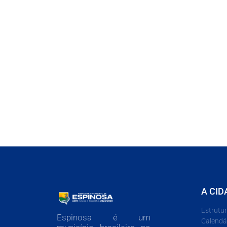
A CID
Estrutu
Espinosa é um
Calendá