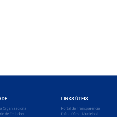
ADE
LINKS ÚTEIS
ra Organizacional
Portal da Transparência
rio de Feriados
Diário Oficial Municipal