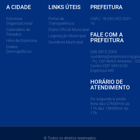
A CIDADE
LINKS ÚTEIS
PREFEITURA
Estrutura
Portal da
CNPJ: 18.650.952.0001-
Organizacional
Transparência
16
Calendário de
Diário Oficial Municipal
FALE COM A
Feriados
Legislação Municipal
PREFEITURA
Hino de Espinosa
Ouvidoria Municipal
Dados
Demográficos
(38) 3812-2000
ouvidoria@espinosa.mg.gov
- Pç. Cel Heitor Antunes, 132
Centro CEP 39510-00 -
Espinosa-MG
HORÁRIO DE
ATENDIMENTO
De segunda à sexta-
feira das 07h00min às
11h das 13h00min às
17h
© Todos os direitos reservados.