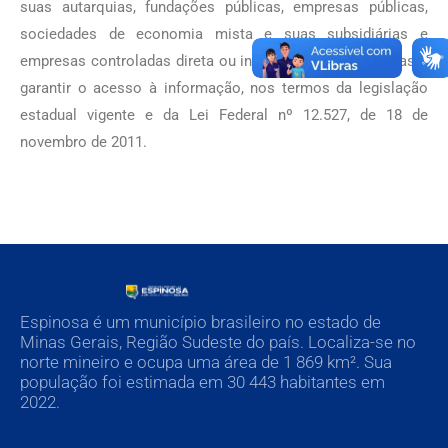
suas autarquias, fundações públicas, empresas públicas,
sociedades de economia mista e suas subsidiárias e
empresas controladas direta ou indiretamente, com vistas a
garantir o acesso à informação, nos termos da legislação
estadual vigente e da Lei Federal nº 12.527, de 18 de
novembro de 2011.
Espinosa é um município brasileiro no estado de
Minas Gerais, Região Sudeste do país. Localiza-se no
norte mineiro e ocupa uma área de 1 869 km². Sua
população foi estimada em 30 443 habitantes em
2022.