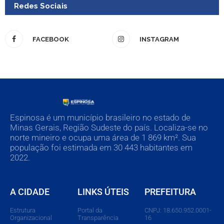
Redes Sociais
FACEBOOK
INSTAGRAM
Espinosa é um município brasileiro no estado de
Minas Gerais, Região Sudeste do país. Localiza-se no
norte mineiro e ocupa uma área de 1 869 km². Sua
população foi estimada em 30 443 habitantes em
2022.
A CIDADE
LINKS ÚTEIS
PREFEITURA
Estrutura
Portal da
CNPJ: 18.650.952.0001-
Organizacional
Transparência
16