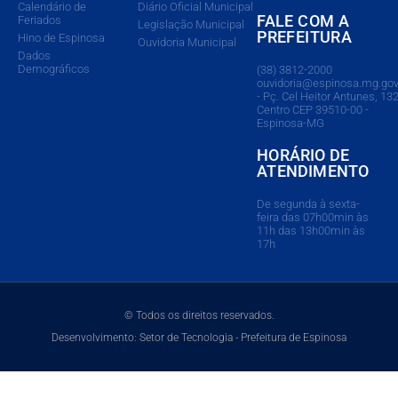
Calendário de
Diário Oficial Municipal
FALE COM A
Feriados
Legislação Municipal
PREFEITURA
Hino de Espinosa
Ouvidoria Municipal
Dados
Demográficos
(38) 3812-2000
ouvidoria@espinosa.mg.gov
- Pç. Cel Heitor Antunes, 132
Centro CEP 39510-00 -
Espinosa-MG
HORÁRIO DE
ATENDIMENTO
De segunda à sexta-
feira das 07h00min às
11h das 13h00min às
17h
© Todos os direitos reservados.
Desenvolvimento: Setor de Tecnologia - Prefeitura de Espinosa