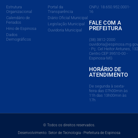
Estrutura
Portal da
CNPJ: 18.650.952.0001-
Organizacional
Transparência
16
Calendário de
Diário Oficial Municipal
FALE COM A
Feriados
Legislação Municipal
PREFEITURA
Hino de Espinosa
Ouvidoria Municipal
Dados
Demográficos
(38) 3812-2000
ouvidoria@espinosa.mg.gov
- Pç. Cel Heitor Antunes, 132
Centro CEP 39510-00 -
Espinosa-MG
HORÁRIO DE
ATENDIMENTO
De segunda à sexta-
feira das 07h00min às
11h das 13h00min às
17h
© Todos os direitos reservados.
Desenvolvimento: Setor de Tecnologia - Prefeitura de Espinosa