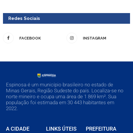
Redes Sociais
FACEBOOK
INSTAGRAM
Espinosa é um município brasileiro no estado de
Minas Gerais, Região Sudeste do país. Localiza-se no
norte mineiro e ocupa uma área de 1 869 km². Sua
população foi estimada em 30 443 habitantes em
2022.
A CIDADE
LINKS ÚTEIS
PREFEITURA