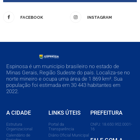
FACEBOOK
INSTAGRAM
Espinosa é um município brasileiro no estado de
Minas Gerais, Região Sudeste do país. Localiza-se no
norte mineiro e ocupa uma área de 1 869 km². Sua
população foi estimada em 30 443 habitantes em
2022.
A CIDADE
LINKS ÚTEIS
PREFEITURA
Estrutura
Portal da
CNPJ: 18.650.952.0001-
Organizacional
Transparência
16
Calendário de
Diário Oficial Municipal
Feriados