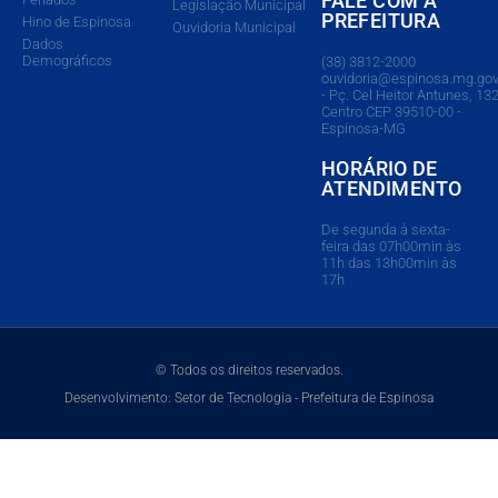
FALE COM A
Legislação Municipal
PREFEITURA
Hino de Espinosa
Ouvidoria Municipal
Dados
Demográficos
(38) 3812-2000
ouvidoria@espinosa.mg.gov
- Pç. Cel Heitor Antunes, 132
Centro CEP 39510-00 -
Espinosa-MG
HORÁRIO DE
ATENDIMENTO
De segunda à sexta-
feira das 07h00min às
11h das 13h00min às
17h
© Todos os direitos reservados.
Desenvolvimento: Setor de Tecnologia - Prefeitura de Espinosa