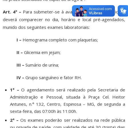
Art. 4º –
Para submeter-se à avaliação médica, o candidato
deverá comparecer no dia, horário e local pré-agendados,
munido dos seguintes exames laboratoriais:
I –
Hemograma completo com plaquetas;
II –
Glicemia em jejum;
III –
Sumário de urina;
IV –
Grupo sanguíneo e fator RH.
1° –
O agendamento será realizado pela Secretaria de
Administração e Pessoal, situada à Praça Cel. Heitor
Antunes, n.° 132, Centro, Espinosa – MG, de segunda a
sexta-feira, das 07:00h às 11:00h.
2° –
Os exames poderão ser realizados na rede pública
ou privada de saúde, com validade de até 30 (trinta) dias