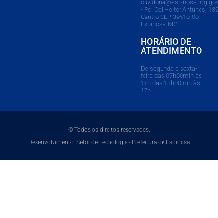
ouvidoria@espinosa.mg.gov
- Pç. Cel Heitor Antunes, 132
Centro CEP 39510-00 -
Espinosa-MG
HORÁRIO DE
ATENDIMENTO
De segunda à sexta-
feira das 07h00min às
11h das 13h00min às
17h
© Todos os direitos reservados.
Desenvolvimento: Setor de Tecnologia - Prefeitura de Espinosa