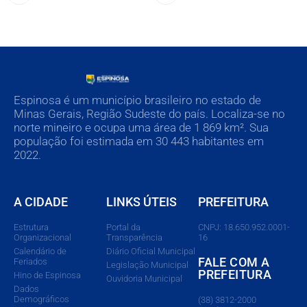
Espinosa é um município brasileiro no estado de
Minas Gerais, Região Sudeste do país. Localiza-se no
norte mineiro e ocupa uma área de 1 869 km². Sua
população foi estimada em 30 443 habitantes em
2022.
A CIDADE
LINKS ÚTEIS
PREFEITURA
Estrutura
Portal da
CNPJ: 18.650.952.0001-
Organizacional
Transparência
16
Calendário de
Diário Oficial Municipal
FALE COM A
Feriados
Legislação Municipal
PREFEITURA
Hino de Espinosa
Ouvidoria Municipal
Dados
Demográficos
(38) 3812-2000