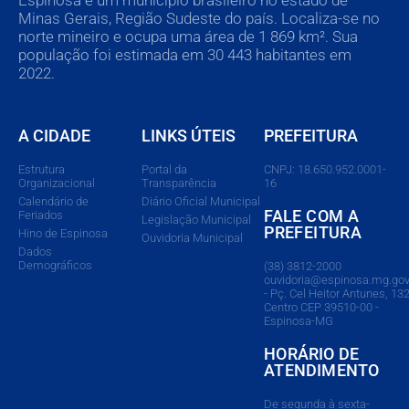
Espinosa é um município brasileiro no estado de
Minas Gerais, Região Sudeste do país. Localiza-se no
norte mineiro e ocupa uma área de 1 869 km². Sua
população foi estimada em 30 443 habitantes em
2022.
A CIDADE
LINKS ÚTEIS
PREFEITURA
Estrutura
Portal da
CNPJ: 18.650.952.0001-
Organizacional
Transparência
16
Calendário de
Diário Oficial Municipal
FALE COM A
Feriados
Legislação Municipal
PREFEITURA
Hino de Espinosa
Ouvidoria Municipal
Dados
Demográficos
(38) 3812-2000
ouvidoria@espinosa.mg.gov
- Pç. Cel Heitor Antunes, 132
Centro CEP 39510-00 -
Espinosa-MG
HORÁRIO DE
ATENDIMENTO
De segunda à sexta-