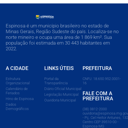
Espinosa é um município brasileiro no estado de
Minas Gerais, Região Sudeste do país. Localiza-se no
norte mineiro e ocupa uma área de 1 869 km². Sua
população foi estimada em 30 443 habitantes em
2022.
A CIDADE
LINKS ÚTEIS
PREFEITURA
Estrutura
Portal da
CNPJ: 18.650.952.0001-
Organizacional
Transparência
16
Calendário de
Diário Oficial Municipal
FALE COM A
Feriados
Legislação Municipal
PREFEITURA
Hino de Espinosa
Ouvidoria Municipal
Dados
Demográficos
(38) 3812-2000
ouvidoria@espinosa.mg.gov
- Pç. Cel Heitor Antunes, 132
Centro CEP 39510-00 -
Espinosa-MG